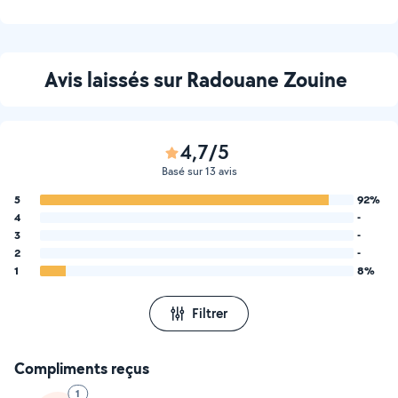
Avis laissés sur Radouane Zouine
4,7/5
Basé sur 13 avis
5
92%
4
-
3
-
2
-
1
8%
Filtrer
Compliments reçus
1