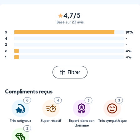
4,7/5
Basé sur 23 avis
5
91%
4
-
3
-
2
4%
1
4%
Filtrer
Compliments reçus
6
4
3
3
Très soigneux
Super réactif
Expert dans son
Très sympathique
domaine
2