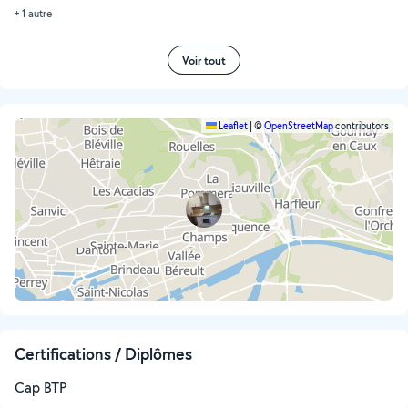
+ 1 autre
Voir tout
Leaflet
|
©
OpenStreetMap
contributors
Certifications / Diplômes
Cap BTP