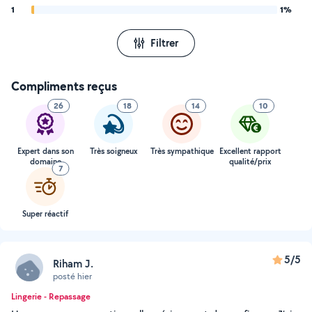
1
1%
Filtrer
Compliments reçus
26
18
14
10
Expert dans son
Très soigneux
Très sympathique
Excellent rapport
domaine
qualité/prix
7
Super réactif
5/5
Riham J.
posté hier
Lingerie - Repassage