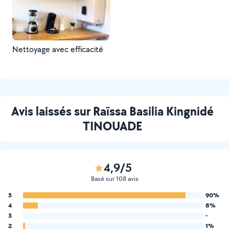
Nettoyage avec efficacité
Avis laissés sur Raïssa Basilia Kingnidé
TINOUADE
4,9/5
Basé sur 108 avis
5
90%
4
8%
3
-
2
1%