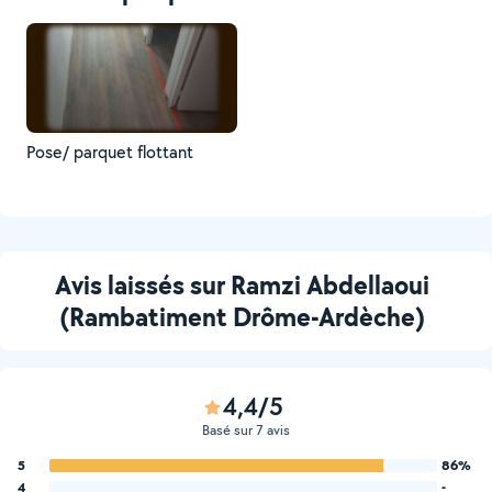
Pose/ parquet flottant
Avis laissés sur Ramzi Abdellaoui
(Rambatiment Drôme-Ardèche)
4,4/5
Basé sur 7 avis
5
86%
4
-