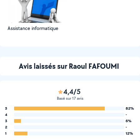
Assistance informatique
Avis laissés sur Raoul FAFOUMI
4,4/5
Basé sur 17 avis
5
82%
4
-
3
6%
2
-
1
12%