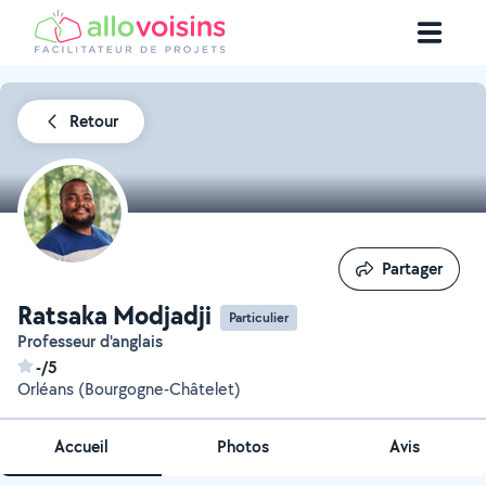
Retour
Partager
Partager
Ratsaka Modjadji
Particulier
Professeur d'anglais
-/5
Orléans (Bourgogne-Châtelet)
Accueil
Photos
Avis