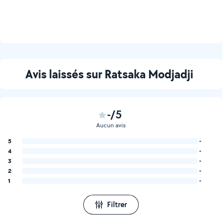
Avis laissés sur Ratsaka Modjadji
-/5
Aucun avis
5
-
4
-
3
-
2
-
1
-
Filtrer