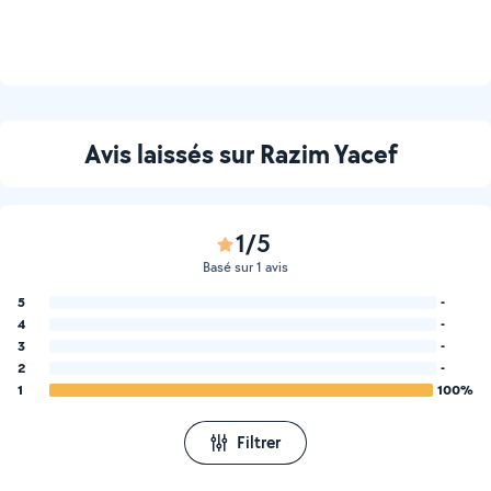
Avis laissés sur Razim Yacef
1/5
Basé sur 1 avis
5
-
4
-
3
-
2
-
1
100%
Filtrer