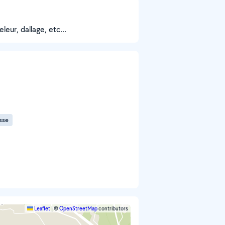
leur, dallage, etc...
asse
Leaflet
|
©
OpenStreetMap
contributors