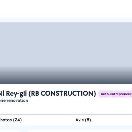
il Rey-gil (RB CONSTRUCTION)
Auto-entrepreneur
erie renovation
Photos
(
24
)
Avis (8)