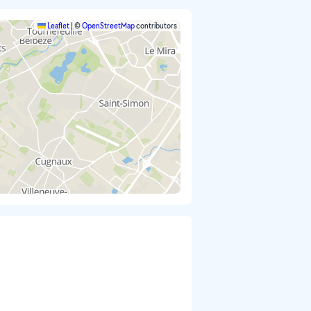
Leaflet
|
©
OpenStreetMap
contributors