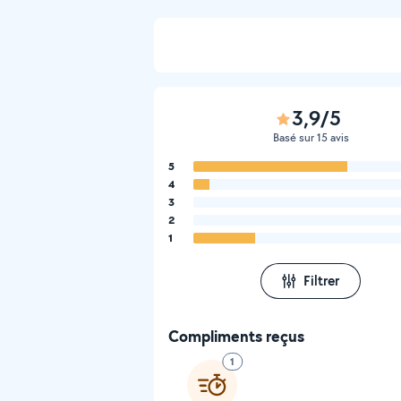
3,9/5
Basé sur 15 avis
5
4
3
2
1
Filtrer
Compliments reçus
1