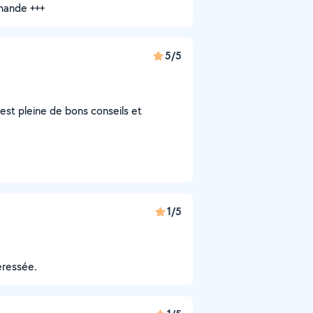
mande +++
5/5
e est pleine de bons conseils et
1/5
éressée.