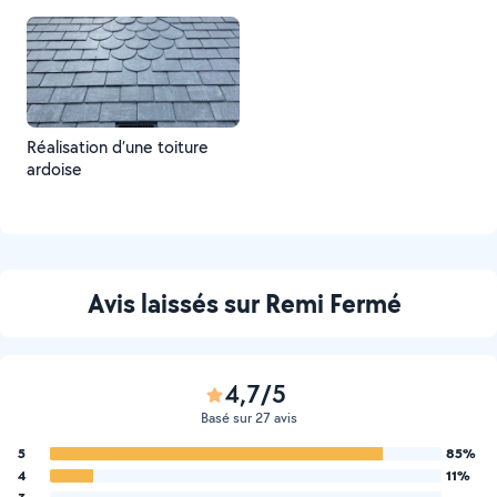
Réalisation d’une toiture
ardoise
Avis laissés sur Remi Fermé
4,7/5
Basé sur 27 avis
5
85%
4
11%