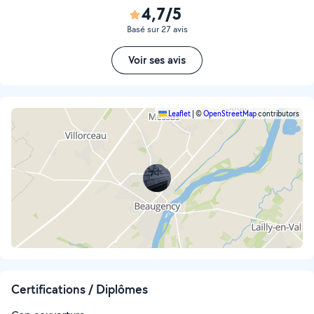
4,7/5
Basé sur 27 avis
Voir ses avis
Leaflet
|
©
OpenStreetMap
contributors
Certifications / Diplômes