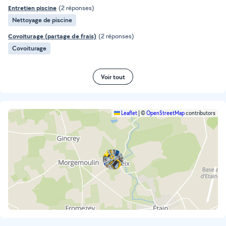
Entretien piscine
(2 réponses)
Nettoyage de piscine
Covoiturage (partage de frais)
(2 réponses)
Covoiturage
Voir tout
Leaflet
|
©
OpenStreetMap
contributors