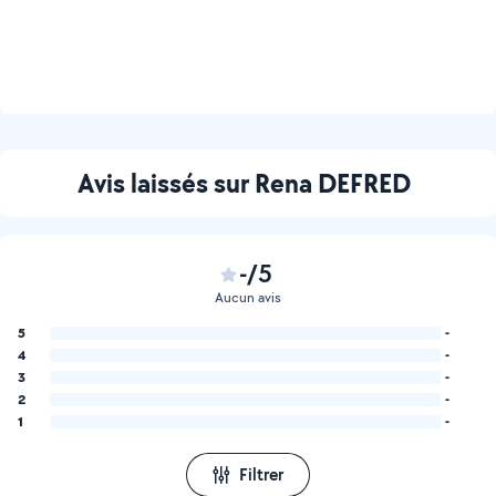
Avis laissés sur Rena DEFRED
-/5
Aucun avis
5
-
4
-
3
-
2
-
1
-
Filtrer