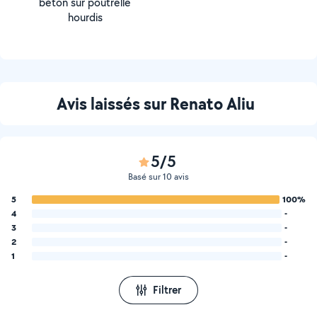
béton sur poutrelle
hourdis
Avis laissés sur Renato Aliu
5/5
Basé sur 10 avis
5
100%
4
-
3
-
2
-
1
-
Filtrer