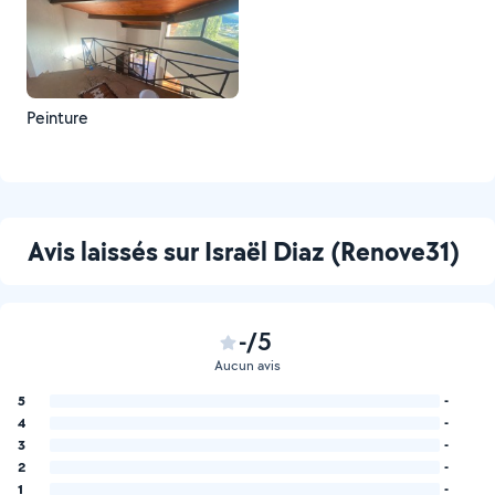
Peinture
Avis laissés sur Israël Diaz (Renove31)
-/5
Aucun avis
5
-
4
-
3
-
2
-
1
-