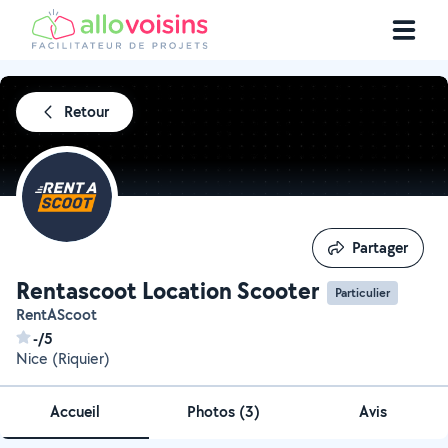
Retour
Partager
Partager
Rentascoot Location Scooter
Particulier
RentAScoot
-/5
Nice (Riquier)
Accueil
Photos
(
3
)
Avis