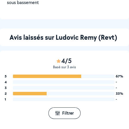
sous bassement
Avis laissés sur Ludovic Remy (Revt)
4/5
Basé sur 3 avis
5
67%
4
-
3
-
2
33%
1
-
Filtrer