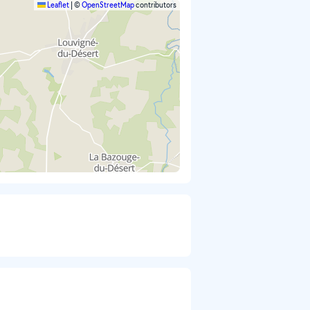
Leaflet
|
©
OpenStreetMap
contributors