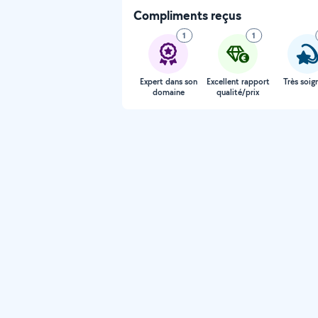
Compliments reçus
1
1
Expert dans son
Excellent rapport
Très soig
domaine
qualité/prix