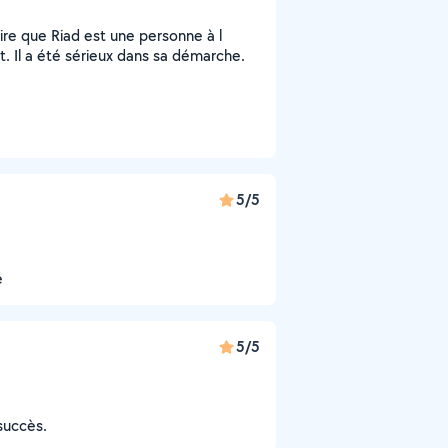
ire que Riad est une personne à l
. Il a été sérieux dans sa démarche.
5/5
e
5/5
succès.