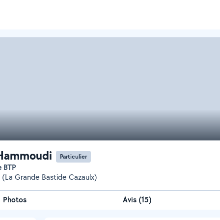
 Hammoudi
Particulier
ge BTP
e (La Grande Bastide Cazaulx)
Photos
Avis (15)