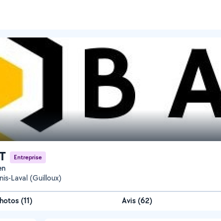
T
Entreprise
en
is-Laval (Guilloux)
hotos
(
11
)
Avis (62)