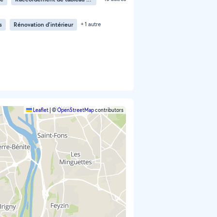
s
Rénovation d'intérieur
+ 1 autre
Leaflet
|
©
OpenStreetMap
contributors