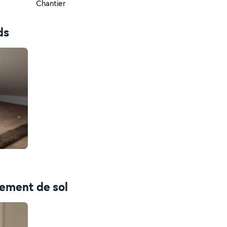
Chantier
ds
tement de sol