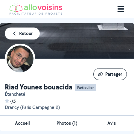
Retour
Partager
Partager
Riad Younes bouacida
Particulier
Étancheté
-/5
Drancy (Paris Campagne 2)
Accueil
Photos
(
1
)
Avis