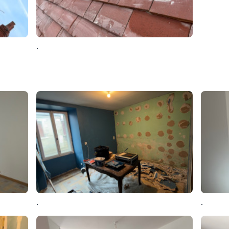
.
.
.