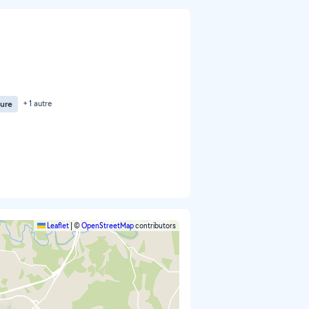
ture
+ 1 autre
Leaflet
|
©
OpenStreetMap
contributors