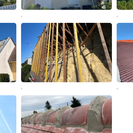
.
.
.
.