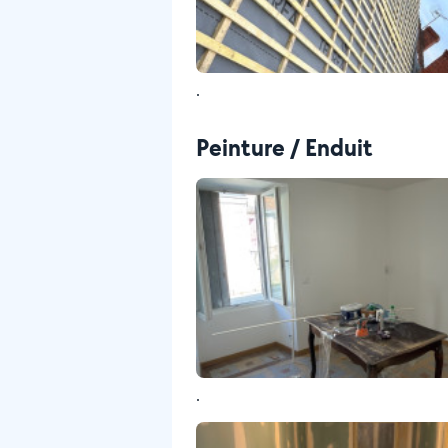
.
Peinture / Enduit
.