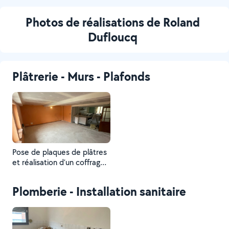
Photos de réalisations de Roland
Dufloucq
Plâtrerie - Murs - Plafonds
Pose de plaques de plâtres
et réalisation d’un coffrage,
plus joints . Réalisation d’un
va et vient et installation de
Plomberie - Installation sanitaire
luminaire encastré