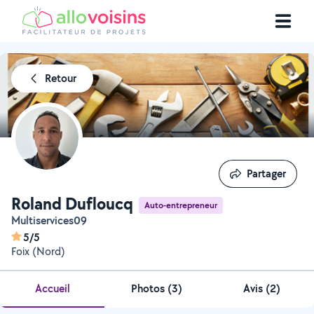
Retour
Partager
Partager
Roland Dufloucq
Auto-entrepreneur
Multiservices09
5/5
Foix (Nord)
Accueil
Photos
(
3
)
Avis (2)