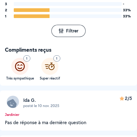
3
-
2
33%
1
33%
Filtrer
Compliments reçus
1
1
Très sympathique
Super réactif
2/5
Ida G.
posté le 10 nov. 2025
Jardinier
Pas de réponse à ma dernière question