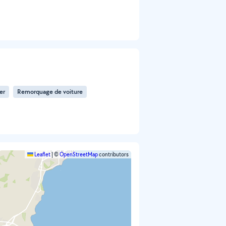
er
Remorquage de voiture
Leaflet
|
©
OpenStreetMap
contributors