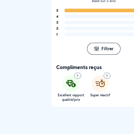
Basé sur 3 avis
5
4
3
2
1
Filtrer
Compliments reçus
1
1
Excellent rapport
Super réactif
qualité/prix