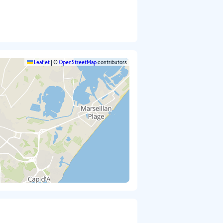
Leaflet
|
©
OpenStreetMap
contributors