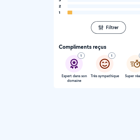
2
1
Filtrer
Compliments reçus
1
1
Expert dans son
Très sympathique
Super réa
domaine