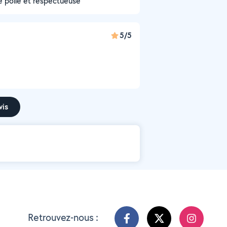
e polie et respectueuse
5/5
vis
Retrouvez-nous :