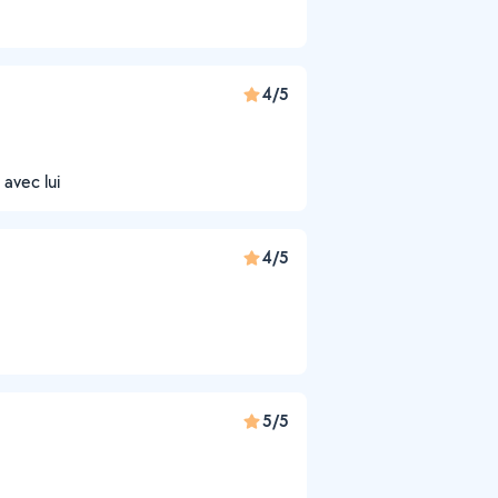
4/5
 avec lui
4/5
5/5