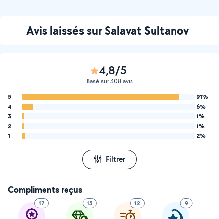
Avis laissés sur Salavat Sultanov
4,8/5
Basé sur 308 avis
5
91%
4
6%
3
1%
2
1%
1
2%
Filtrer
Compliments reçus
17
15
12
9