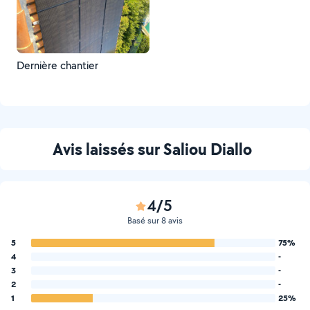
Dernière chantier
Avis laissés sur Saliou Diallo
4/5
Basé sur 8 avis
5
75%
4
-
3
-
2
-
1
25%