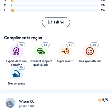
3
2%
2
1%
1
3%
Filtrer
Compliments reçus
75
64
31
20
Expert dans son
Excellent rapport
Super réactif
Très sympathique
domaine
qualité/prix
16
Très soigneux
5/5
Wiem O.
posté à 08:21