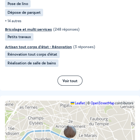
Pose de lino
Dépose de parquet
+ 14 autres
Bricolage et multi services
(248 réponses)
Petits travaux
Artisan tout corps d'état - Rénovation
(3 réponses)
Rénovation tout corps d’état
Réalisation de salle de bains
Voir tout
Leaflet
|
©
OpenStreetMap
contributors