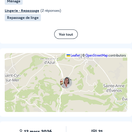
Ménage
Lingerie - Repassage
(2 réponses)
Repassage de linge
Voir tout
Leaflet
|
©
OpenStreetMap
contributors
12 mars 2026
21