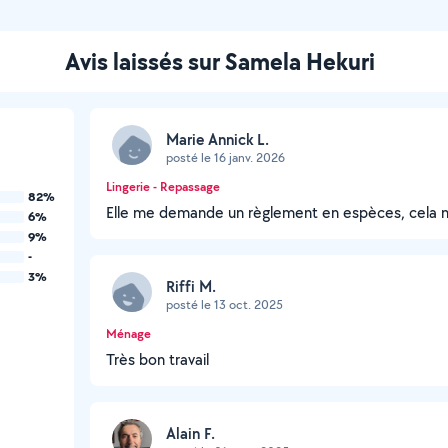
Avis laissés sur Samela Hekuri
Marie Annick L.
posté le 16 janv. 2026
Lingerie - Repassage
82%
Elle me demande un règlement en espèces, cela n'es
6%
9%
-
3%
Riffi M.
posté le 13 oct. 2025
Ménage
Très bon travail
Alain F.