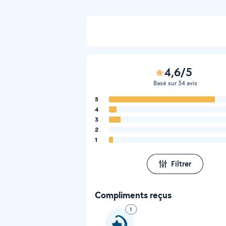
4,6/5
Basé sur 34 avis
5
4
3
2
1
Filtrer
Compliments reçus
1