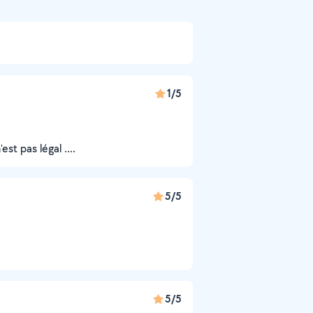
1/5
t pas légal ....
5/5
5/5