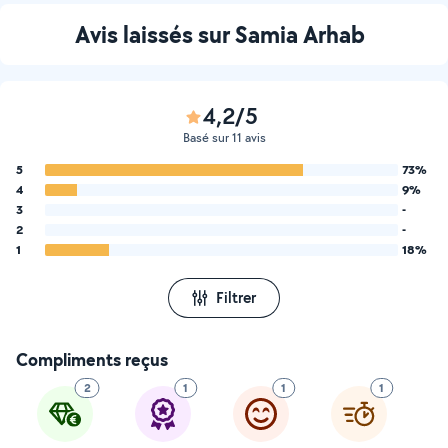
Avis laissés sur Samia Arhab
4,2/5
Basé sur 11 avis
5
73%
4
9%
3
-
2
-
1
18%
Filtrer
Compliments reçus
2
1
1
1