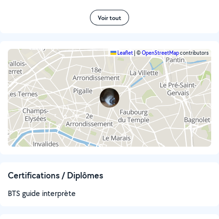
Voir tout
Leaflet
|
©
OpenStreetMap
contributors
Certifications / Diplômes
BTS guide interprète