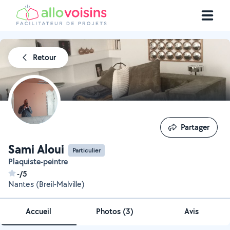
Retour
Partager
Partager
Sami Aloui
Particulier
Plaquiste-peintre
-/5
Nantes (Breil-Malville)
Accueil
Photos
(
3
)
Avis