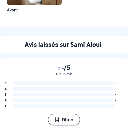
Avant
Avis laissés sur Sami Aloui
-/5
Aucun avis
5
-
4
-
3
-
2
-
1
-
Filtrer