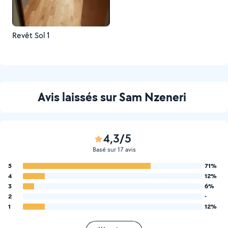
Revêt Sol 1
Avis laissés sur Sam Nzeneri
4,3/5
Basé sur 17 avis
5
71%
4
12%
3
6%
2
-
1
12%