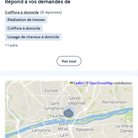
Répond à vos demandes de
Coiffure à domicile
(8 réponses)
Réalisation de tresses
Coiffure à domicile
Lissage de cheveux à domicile
+ 1 autre
Voir tout
Leaflet
|
©
OpenStreetMap
contributors