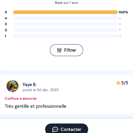
Basé sur 1 avis
5
100%
4
-
3
-
2
-
1
-
Filtrer
5/5
Yaye B.
posté le 06 déc. 2025
Coiffure à domicile
Très gentille et professionnelle
Contacter