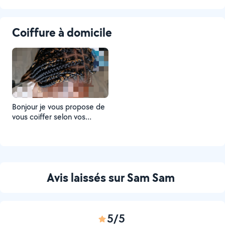
Coiffure à domicile
Bonjour je vous propose de
vous coiffer selon vos
modèles avec ou sans
mèches Adulte et enfant
Braide knotless Fausse locks
Vanille tresse Sur tout type
de cheveux.
Avis laissés sur Sam Sam
5/5