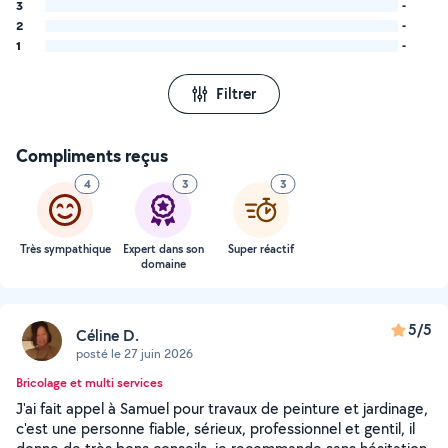
3
-
2
-
1
-
Filtrer
Compliments reçus
4
3
3
Très sympathique
Expert dans son
Super réactif
domaine
5/5
Céline D.
posté le 27 juin 2026
Bricolage et multi services
J'ai fait appel à Samuel pour travaux de peinture et jardinage,
c'est une personne fiable, sérieux, professionnel et gentil, il