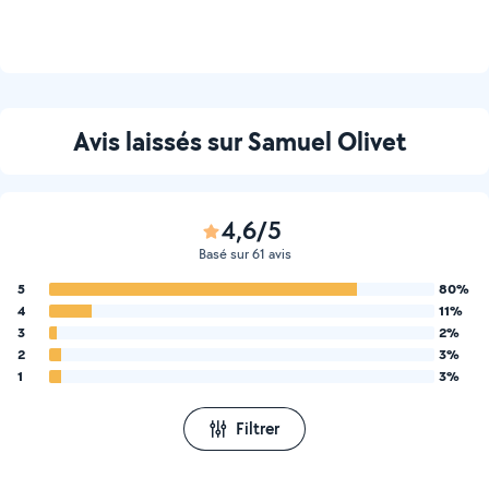
Avis laissés sur Samuel Olivet
4,6/5
Basé sur 61 avis
5
80%
4
11%
3
2%
2
3%
1
3%
Filtrer