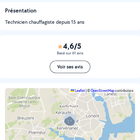
Présentation
Technicien chauffagiste depuis 15 ans
4,6/5
Basé sur 61 avis
Voir ses avis
Leaflet
|
©
OpenStreetMap
contributors