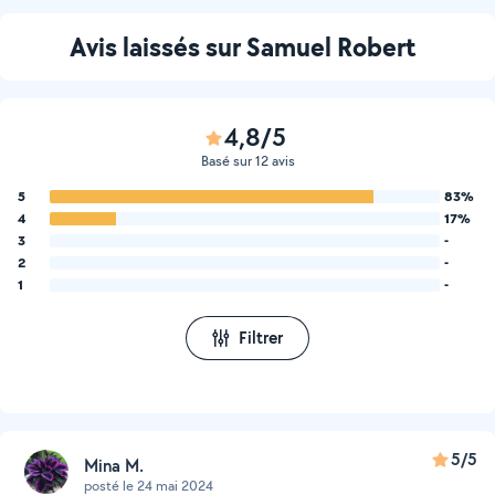
Avis laissés sur Samuel Robert
4,8/5
Basé sur 12 avis
5
83%
4
17%
3
-
2
-
1
-
Filtrer
5/5
Mina M.
posté le 24 mai 2024