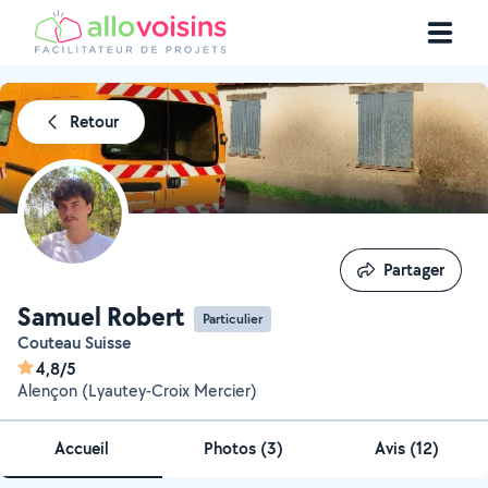
Retour
Partager
Partager
Samuel Robert
Particulier
Couteau Suisse
4,8/5
Alençon (Lyautey-Croix Mercier)
Accueil
Photos
(
3
)
Avis (12)