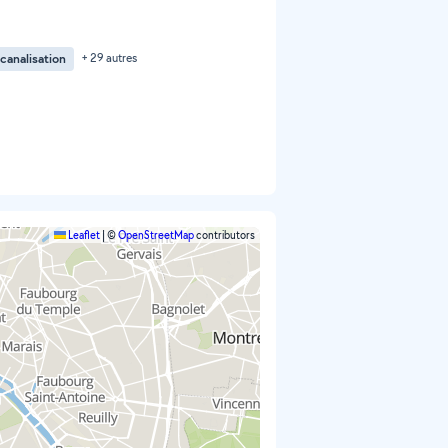
analisation
+ 29 autres
Leaflet
|
©
OpenStreetMap
contributors