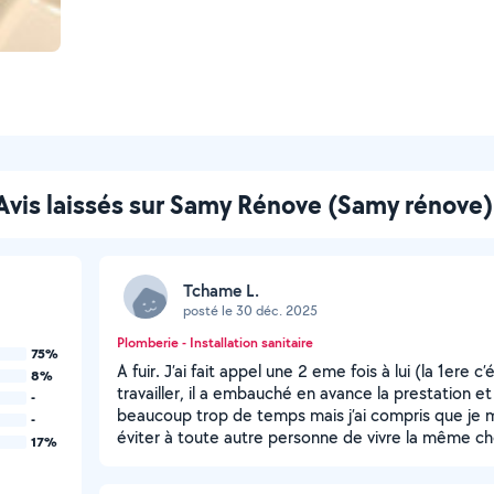
Avis laissés sur Samy Rénove (Samy rénove)
Tchame L.
posté le 30 déc. 2025
Plomberie - Installation sanitaire
75%
A fuir. J’ai fait appel une 2 eme fois à lui (la 1ere c’
8%
travailler, il a embauché en avance la prestation et
-
beaucoup trop de temps mais j’ai compris que je me
-
éviter à toute autre personne de vivre la même c
17%