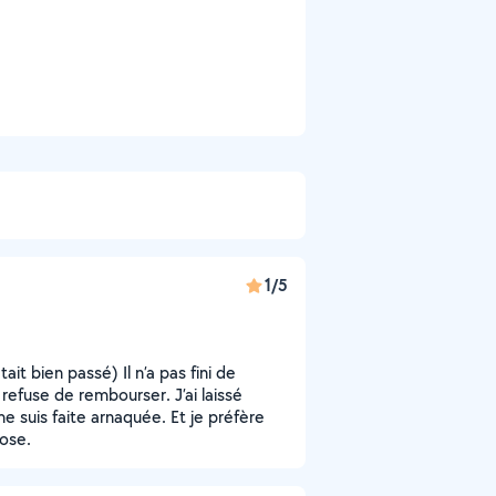
1/5
était bien passé) Il n’a pas fini de
 refuse de rembourser. J’ai laissé
 suis faite arnaquée. Et je préfère
hose.