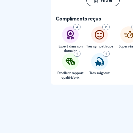
Filtrer
Compliments reçus
4
2
Expert dans son
Très sympathique
Super réa
domaine
1
1
Excellent rapport
Très soigneux
qualité/prix