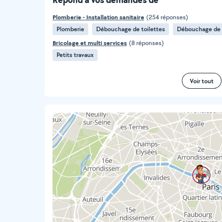
Plomberie - Installation sanitaire
(254 réponses)
Plomberie
Débouchage de toilettes
Débouchage de c
Bricolage et multi services
(8 réponses)
Petits travaux
Voir tout