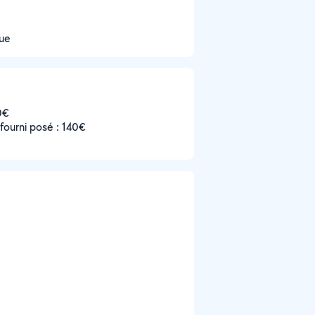
que
0€
 fourni posé : 140€