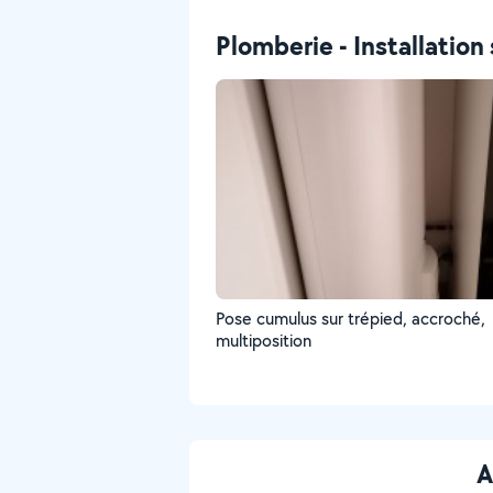
mono, multisplit, vrv, pac air eau, air a
Plomberie - Installation 
Pose cumulus sur trépied, accroché,
multiposition
A