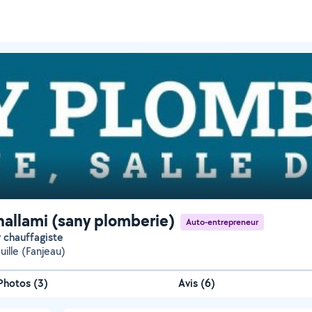
hallami (sany plomberie)
Auto-entrepreneur
r chauffagiste
uille (Fanjeau)
Photos
(
3
)
Avis (6)