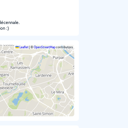
décennale.
on :)
Leaflet
|
©
OpenStreetMap
contributors