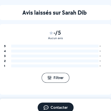
Avis laissés sur Sarah Dib
-/5
Aucun avis
5
-
4
-
3
-
2
-
1
-
Filtrer
Contacter