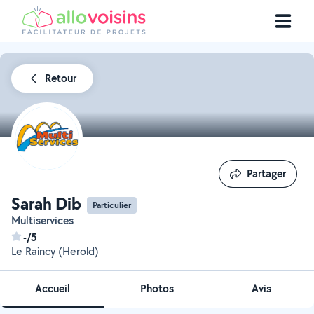
Retour
Partager
Partager
Sarah Dib
Particulier
Multiservices
-/5
Le Raincy (Herold)
Accueil
Photos
Avis