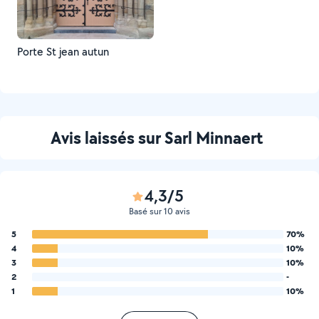
Porte St jean autun
Avis laissés sur Sarl Minnaert
4,3/5
Basé sur 10 avis
5
70%
4
10%
3
10%
2
-
1
10%