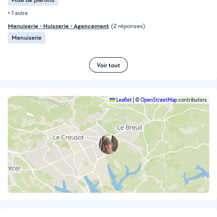
+ 1 autre
Menuiserie - Huisserie - Agencement
(2 réponses)
Menuiserie
Voir tout
Leaflet
|
©
OpenStreetMap
contributors