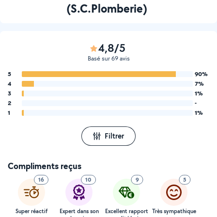
(S.C.Plomberie)
4,8/5
Basé sur 69 avis
5
90%
4
7%
3
1%
2
-
1
1%
Filtrer
Compliments reçus
16
10
9
5
Super réactif
Expert dans son
Excellent rapport
Très sympathique