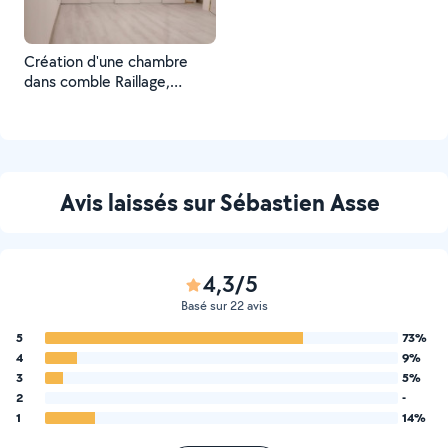
Création d'une chambre
dans comble Raillage,
isolation, pose de placo,
bandes, enduit, peinture,
sol stratifier, placard et
portes coulissante sous
pente...
Avis laissés sur Sébastien Asse
4,3/5
Basé sur 22 avis
5
73%
4
9%
3
5%
2
-
1
14%