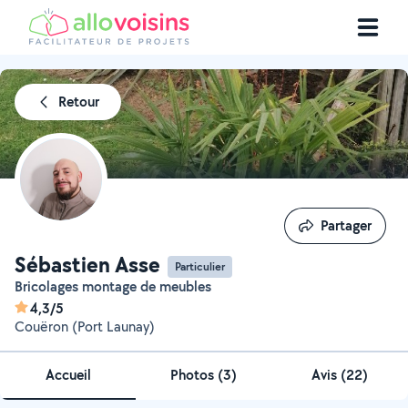
Retour
Partager
Partager
Sébastien Asse
Particulier
Bricolages montage de meubles
4,3/5
Couëron (Port Launay)
Accueil
Photos
(
3
)
Avis (22)