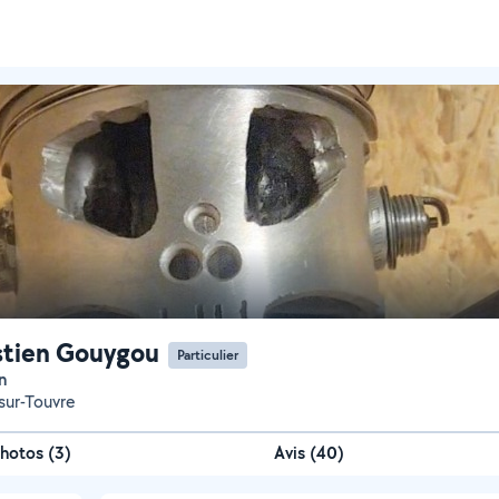
tien Gouygou
Particulier
n
sur-Touvre
hotos
(
3
)
Avis (40)