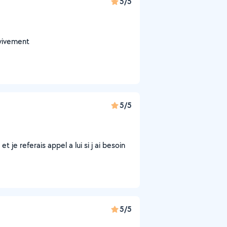
5/5
 vivement
5/5
 je referais appel a lui si j ai besoin
5/5