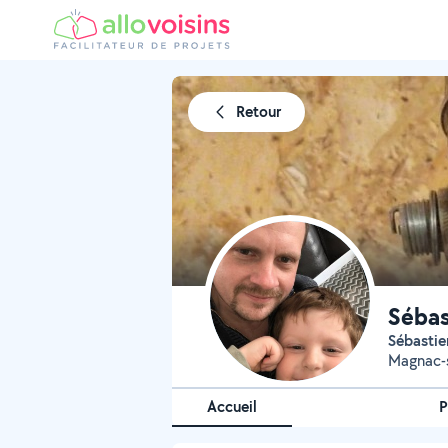
Retour
Sébas
Sébastie
Magnac-
Accueil
P