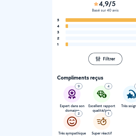
4,9/5
Basé sur 40 avis
5
4
3
2
1
Filtrer
Compliments reçus
9
4
Expert dans son
Excellent rapport
Très soig
domaine
qualité/prix
2
1
Très sympathique
Super réactif