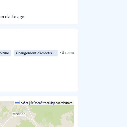
ion d'attelage
oiture
Changement d'amortisseur
+ 8 autres
Leaflet
|
©
OpenStreetMap
contributors