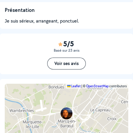
Présentation
Je suis sérieux, arrangeant, ponctuel.
5/5
Basé sur 23 avis
Voir ses avis
Leaflet
|
©
OpenStreetMap
contributors