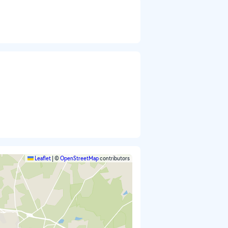
Leaflet
|
©
OpenStreetMap
contributors