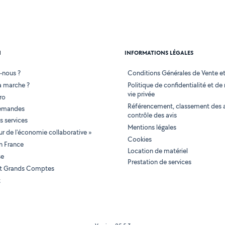
N
INFORMATIONS LÉGALES
-nous ?
Conditions Générales de Vente et 
 marche ?
Politique de confidentialité et de
vie privée
ro
Référencement, classement des 
demandes
contrôle des avis
 services
Mentions légales
tur de l'économie collaborative »
Cookies
en France
Location de matériel
se
Prestation de services
 et Grands Comptes
t