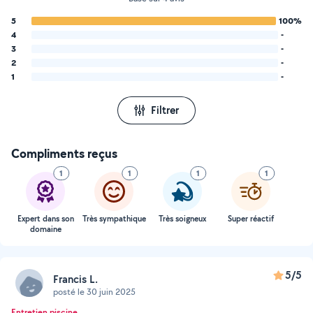
5
100%
4
-
3
-
2
-
1
-
Filtrer
Compliments reçus
1
1
1
1
Expert dans son
Très sympathique
Très soigneux
Super réactif
domaine
5/5
Francis L.
posté le 30 juin 2025
Entretien piscine