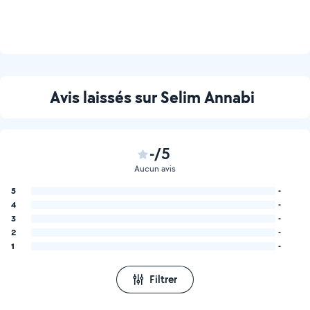
Avis laissés sur Selim Annabi
-/5
Aucun avis
5
-
4
-
3
-
2
-
1
-
Filtrer